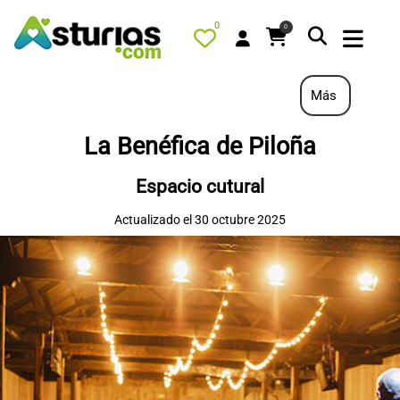
0
0
Más
La Benéfica de Piloña
PORTADA
Espacio cutural
QUÉ HACER
Actualizado el 30 octubre 2025
ALOJAMIENTOS
RESTAURANTES
TURISMO ACTIVO
TIENDA
AGENDA
OFERTAS