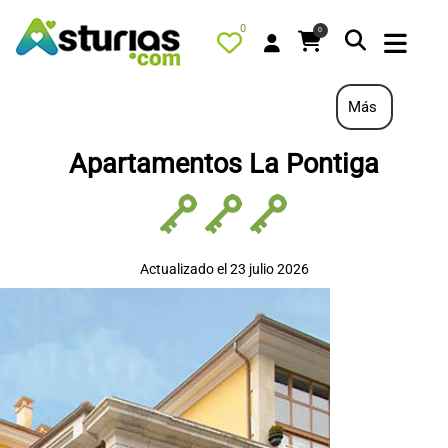
0
0
Más
Apartamentos La Pontiga
PORTADA
QUÉ HACER
ALOJAMIENTOS
Actualizado el 23 julio 2026
RESTAURANTES
TURISMO ACTIVO
TIENDA
AGENDA
OFERTAS