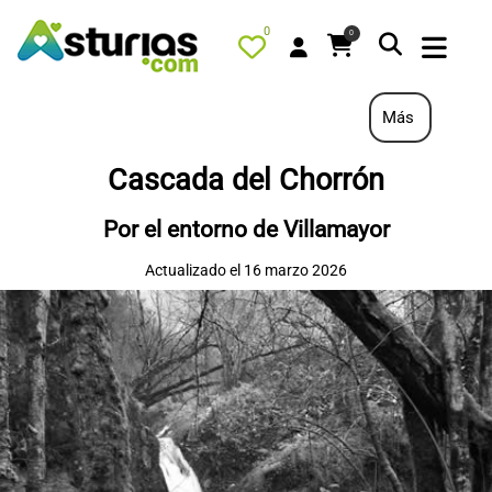
0
0
Más
Cascada del Chorrón
PORTADA
Por el entorno de Villamayor
QUÉ HACER
Actualizado el 16 marzo 2026
ALOJAMIENTOS
RESTAURANTES
TURISMO ACTIVO
TIENDA
AGENDA
OFERTAS