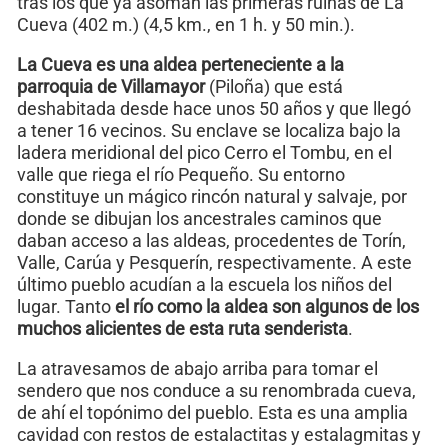
tras los que ya asoman las primeras ruinas de La
Cueva (402 m.) (4,5 km., en 1 h. y 50 min.).
La Cueva es una aldea perteneciente a la
parroquia de Villamayor
(Piloña) que está
deshabitada desde hace unos 50 años y que llegó
a tener 16 vecinos. Su enclave se localiza bajo la
ladera meridional del pico Cerro el Tombu, en el
valle que riega el río Pequeño. Su entorno
constituye un mágico rincón natural y salvaje, por
donde se dibujan los ancestrales caminos que
daban acceso a las aldeas, procedentes de Torín,
Valle, Carúa y Pesquerín, respectivamente. A este
último pueblo acudían a la escuela los niños del
lugar. Tanto
el río como la aldea son algunos de los
muchos alicientes de esta ruta senderista
.
La atravesamos de abajo arriba para tomar el
sendero que nos conduce a su renombrada cueva,
de ahí el topónimo del pueblo. Esta es una amplia
cavidad con restos de estalactitas y estalagmitas y