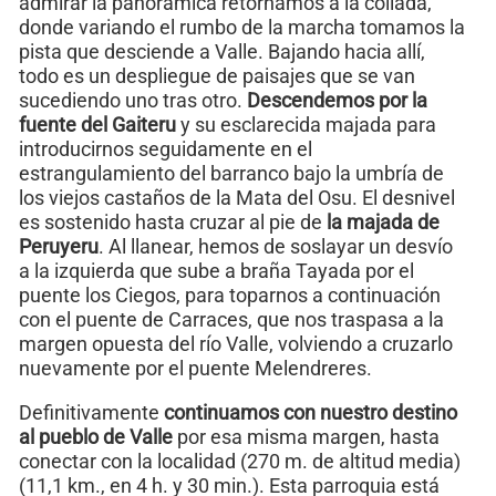
admirar la panorámica retornamos a la collada,
donde variando el rumbo de la marcha tomamos la
pista que desciende a Valle. Bajando hacia allí,
todo es un despliegue de paisajes que se van
sucediendo uno tras otro.
Descendemos por la
fuente del Gaiteru
y su esclarecida majada para
introducirnos seguidamente en el
estrangulamiento del barranco bajo la umbría de
los viejos castaños de la Mata del Osu. El desnivel
es sostenido hasta cruzar al pie de
la majada de
Peruyeru
. Al llanear, hemos de soslayar un desvío
a la izquierda que sube a braña Tayada por el
puente los Ciegos, para toparnos a continuación
con el puente de Carraces, que nos traspasa a la
margen opuesta del río Valle, volviendo a cruzarlo
nuevamente por el puente Melendreres.
Definitivamente
continuamos con nuestro destino
al pueblo de Valle
por esa misma margen, hasta
conectar con la localidad (270 m. de altitud media)
(11,1 km., en 4 h. y 30 min.). Esta parroquia está