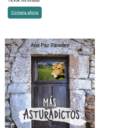
19
,
95
€
IVA incluido
Compra ahora