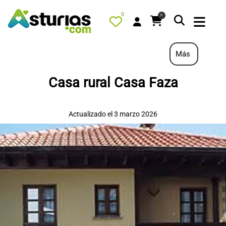
0
0
Más
Casa rural Casa Faza
PORTADA
QUÉ HACER
Actualizado el 3 marzo 2026
ALOJAMIENTOS
RESTAURANTES
TURISMO ACTIVO
TIENDA
AGENDA
OFERTAS