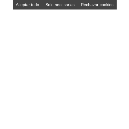
Aceptar todo
Solo necesarias
Rechazar cookies
DISEÑO ASTURIAS
Diseño y desarrollo de páginas web • Tiendas online •
Marketing online • Diseño gráfico: logotipos, papelería,