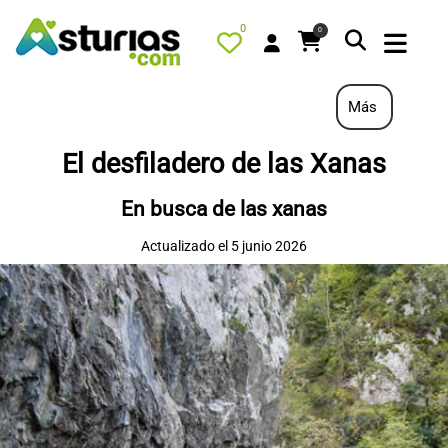
0
0
Más
El desfiladero de las Xanas
PORTADA
En busca de las xanas
QUÉ HACER
Actualizado el 5 junio 2026
ALOJAMIENTOS
RESTAURANTES
TURISMO ACTIVO
TIENDA
AGENDA
OFERTAS