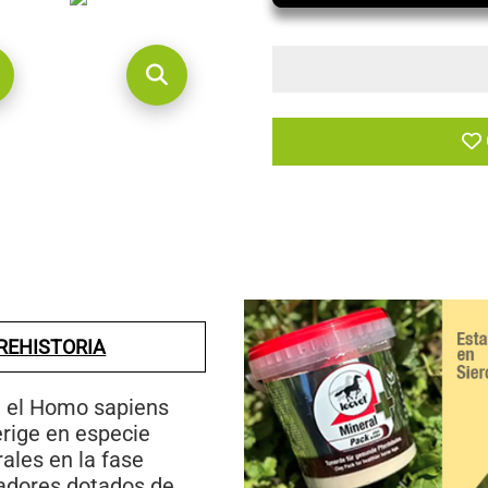
PREHISTORIA
a el Homo sapiens
erige en especie
ales en la fase
bladores dotados de