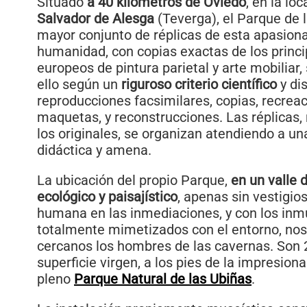
Situado
a 40 kilómetros de Oviedo
, en la lo
Salvador de Alesga
(Teverga), el Parque de l
mayor conjunto de réplicas de esta apasiona
humanidad, con copias exactas de los princ
europeos de pintura parietal y arte mobiliar
ello según un
riguroso criterio científico
y di
reproducciones facsimilares, copias, recreac
maquetas, y reconstrucciones. Las réplicas,
los originales, se organizan atendiendo a u
didáctica y amena.
La ubicación del propio Parque,
en un valle 
ecológico y paisajístico
, apenas sin vestigios
humana en las inmediaciones, y con los inm
totalmente mimetizados con el entorno, no
cercanos los hombres de las cavernas. Son 
superficie virgen, a los pies de la impresion
pleno
Parque Natural de las Ubiñas
.