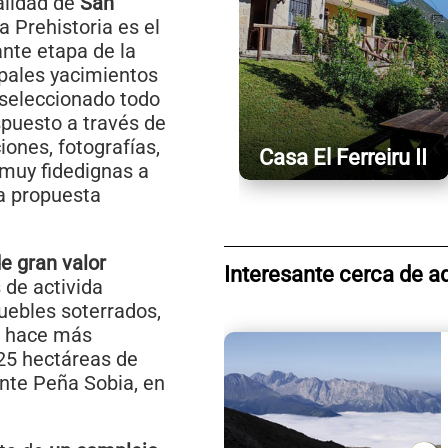
calidad de
San
a Prehistoria es el
nte etapa de la
ipales yacimientos
, seleccionado todo
spuesto a través de
iones, fotografías,
Casa El Ferreiru II
 muy fidedignas a
na propuesta
de gran valor
Interesante cerca de a
 de activida
uebles soterrados,
s hace más
25 hectáreas de
ante Peña Sobia, en