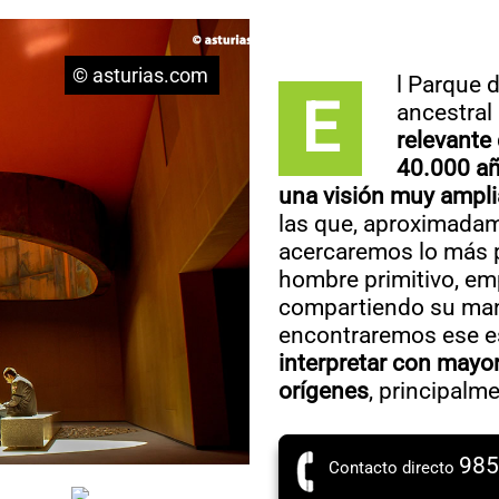
© asturias.com
l Parque d
E
ancestral
relevante
40.000 añ
una visión muy amplia
las que, aproximadam
acercaremos lo más po
hombre primitivo, em
compartiendo su man
encontraremos ese e
interpretar con mayor
orígenes
, principalm
985
Contacto directo