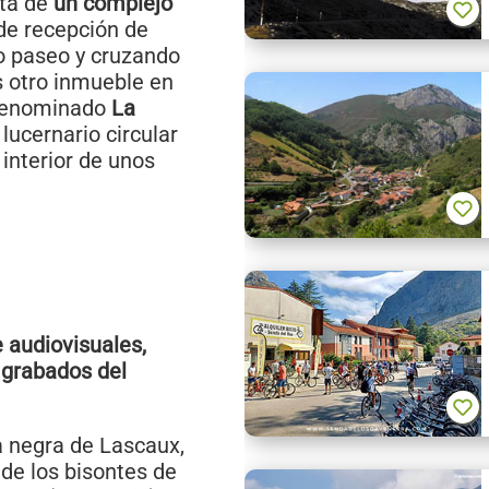
sta de
un complejo
 de recepción de
to paseo y cruzando
 otro inmueble en
 denominado
La
lucernario circular
 interior de unos
 audiovisuales,
 grabados del
a negra de Lascaux,
 de los bisontes de