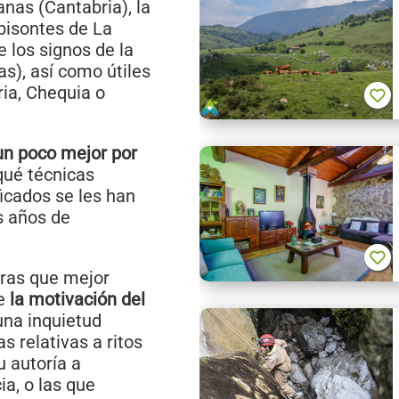
anas (Cantabria), la
 bisontes de La
e los signos de la
s), así como útiles
ria, Chequia o
un poco mejor por
qué técnicas
ficados se les han
os años de
uras que mejor
re
la motivación del
 una inquietud
s relativas a ritos
u autoría a
a, o las que