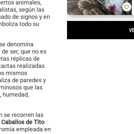
iertos animales,
alistas, según las
icado de signos y en
mboliza todo su
V
, se denomina
 de ser, que no es
tas réplicas de
xactas realizadas
 los mismos
aliza de paredes y
uminosos que las
a, humedad,
 se recorren las
s Caballos de Tito
icromía empleada en