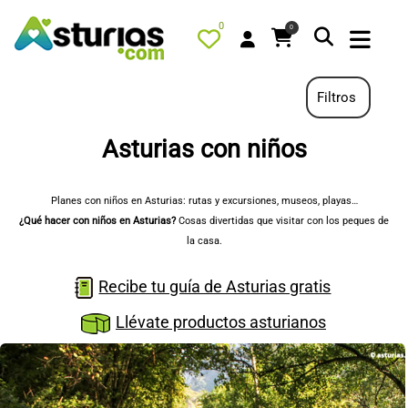
0
0
Filtros
Asturias con niños
PORTADA
QUÉ HACER
Planes con niños en Asturias: rutas y excursiones, museos, playas…
¿Qué hacer con niños en Asturias?
Cosas divertidas que visitar con los peques de
ALOJAMIENTOS
la casa.
RESTAURANTES
Recibe tu guía de Asturias gratis
TURISMO ACTIVO
Llévate productos asturianos
TIENDA
AGENDA
OFERTAS