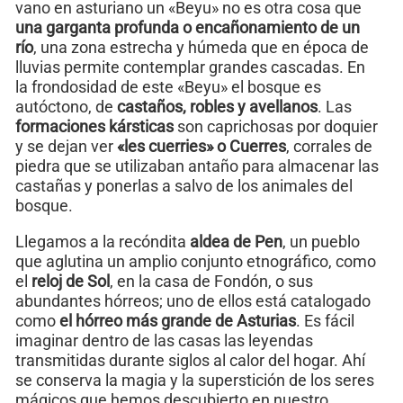
vano en asturiano un «Beyu» no es otra cosa que
una garganta profunda o encañonamiento de un
río
, una zona estrecha y húmeda que en época de
lluvias permite contemplar grandes cascadas. En
la frondosidad de este «Beyu» el bosque es
autóctono, de
castaños, robles y avellanos
. Las
formaciones kársticas
son caprichosas por doquier
y se dejan ver
«les cuerries» o Cuerres
, corrales de
piedra que se utilizaban antaño para almacenar las
castañas y ponerlas a salvo de los animales del
bosque.
Llegamos a la recóndita
aldea de Pen
, un pueblo
que aglutina un amplio conjunto etnográfico, como
el
reloj de Sol
, en la casa de Fondón, o sus
abundantes hórreos; uno de ellos está catalogado
como
el hórreo más grande de Asturias
. Es fácil
imaginar dentro de las casas las leyendas
transmitidas durante siglos al calor del hogar. Ahí
se conserva la magia y la superstición de los seres
mágicos que hemos descubierto en nuestro