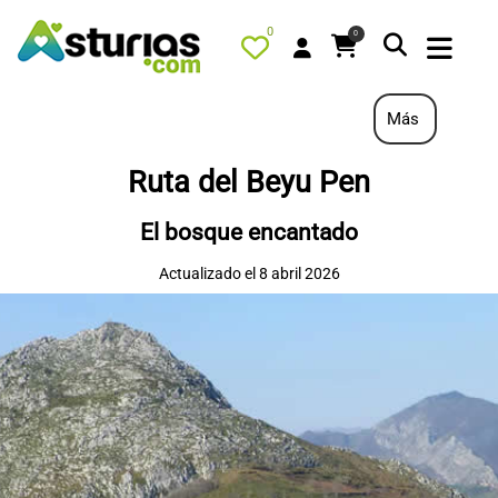
0
0
Más
Ruta del Beyu Pen
PORTADA
El bosque encantado
QUÉ HACER
Actualizado el 8 abril 2026
ALOJAMIENTOS
RESTAURANTES
TURISMO ACTIVO
TIENDA
AGENDA
OFERTAS