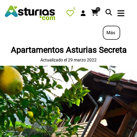
0
0
Más
Apartamentos Asturias Secreta
PORTADA
Actualizado el 29 marzo 2022
QUÉ HACER
ALOJAMIENTOS
RESTAURANTES
TURISMO ACTIVO
TIENDA
AGENDA
OFERTAS