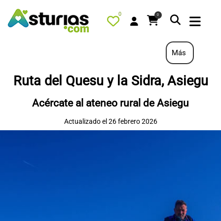
0
0
Más
Ruta del Quesu y la Sidra, Asiegu
PORTADA
Acércate al ateneo rural de Asiegu
QUÉ HACER
Actualizado el 26 febrero 2026
ALOJAMIENTOS
RESTAURANTES
TURISMO ACTIVO
TIENDA
AGENDA
OFERTAS