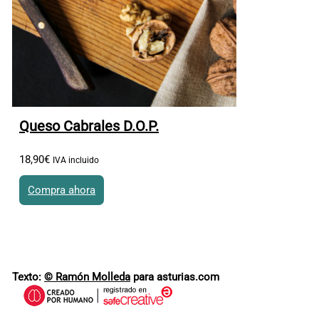
Queso Cabrales D.O.P.
18
,
90
€
IVA incluido
Compra ahora
Este producto tiene múltiples variantes. Las opciones se
pueden elegir en la página de producto
Texto:
© Ramón Molleda
para asturias.com