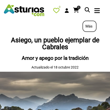
0
0
Más
Asiego, un pueblo ejemplar de
PORTADA
Cabrales
QUÉ HACER
Amor y apego por la tradición
ALOJAMIENTOS
Actualizado el 18 octubre 2022
RESTAURANTES
TURISMO ACTIVO
TIENDA
AGENDA
OFERTAS