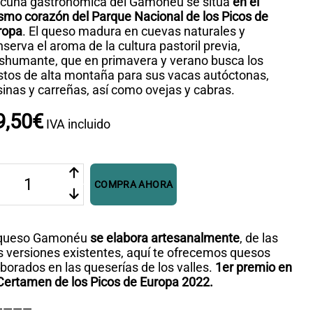
 cuna gastronómica del Gamonéu se sitúa
en el
smo corazón del Parque Nacional de los Picos de
ropa
. El queso madura en cuevas naturales y
serva el aroma de la cultura pastoril previa,
ashumante, que en primavera y verano busca los
stos de alta montaña para sus vacas autóctonas,
inas y carreñas, así como ovejas y cabras.
9
,
50
€
IVA incluido
eso
monéu
COMPRA AHORA
le
.P.
 queso Gamonéu
se elabora artesanalmente
, de las
ntidad
s versiones existentes, aquí te ofrecemos quesos
borados en las queserías de los valles.
1er premio en
 Certamen de los Picos de Europa 2022.
————