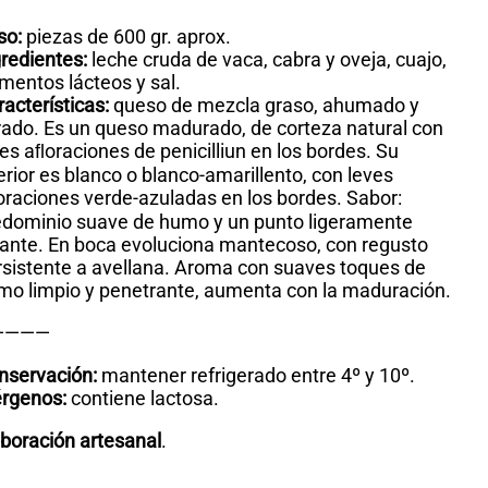
so:
piezas de 600 gr. aprox.
gredientes:
leche cruda de vaca, cabra y oveja, cuajo,
mentos lácteos y sal.
acterísticas:
queso de mezcla graso, ahumado y
rado. Es un queso madurado, de corteza natural con
es aﬂoraciones de penicilliun en los bordes. Su
erior es blanco o blanco-amarillento, con leves
oraciones verde-azuladas en los bordes. Sabor:
edominio suave de humo y un punto ligeramente
cante. En boca evoluciona mantecoso, con regusto
rsistente a avellana. Aroma con suaves toques de
mo limpio y penetrante, aumenta con la maduración.
————
nservación:
mantener refrigerado entre 4º y 10º.
érgenos:
contiene lactosa.
aboración artesanal
.