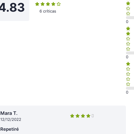
4.83
6 críticas
0
0
0
Mara T.
12/12/2022
Repetiré