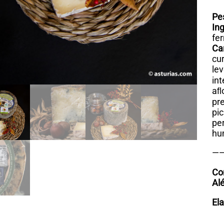
Pe
In
fer
Car
cu
lev
int
aﬂ
pr
pi
pe
hu
—
Co
Al
El