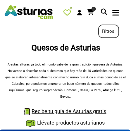
0
0
Filtros
Quesos de Asturias
PORTADA
QUÉ HACER
A estas alturas ya todo el mundo sabe de la gran tradición quesera de Asturias.
No vamos a desvelar nada si decimos que hay más de 40 variedades de quesos
ALOJAMIENTOS
que se elaboran artesanalmente con mucho mimo. Sin duda el más conocido es el
RESTAURANTES
Cabrales, pero podemos enumerar un buen número de quesos -todos ellos
riquísimos- que seguro sorprenderán: Gamonéu, Casín, La Peral, Afuega l’Pitu,
TURISMO ACTIVO
Beyos…
TIENDA
Recibe tu guía de Asturias gratis
AGENDA
Llévate productos asturianos
OFERTAS