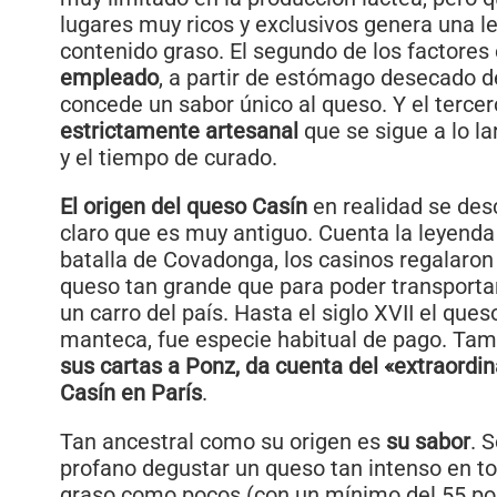
lugares muy ricos y exclusivos genera una l
contenido graso. El segundo de los factores
empleado
, a partir de estómago desecado d
concede un sabor único al queso. Y el tercer
estrictamente artesanal
que se sigue a lo la
y el tiempo de curado.
El origen del queso Casín
en realidad se des
claro que es muy antiguo. Cuenta la leyenda
batalla de Covadonga, los casinos regalaron
queso tan grande que para poder transportar
un carro del país. Hasta el siglo XVII el queso
manteca, fue especie habitual de pago. Ta
sus cartas a Ponz, da cuenta del «extraordin
Casín en París
.
Tan ancestral como su origen es
su sabor
. 
profano degustar un queso tan intenso en to
graso como pocos (con un mínimo del 55 por