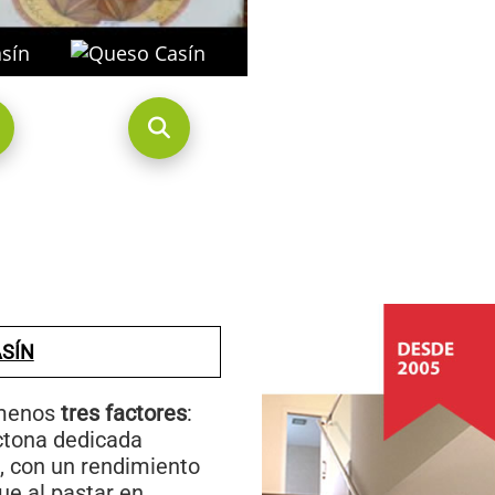
SÍN
l menos
tres factores
:
óctona dedicada
, con un rendimiento
ue al pastar en