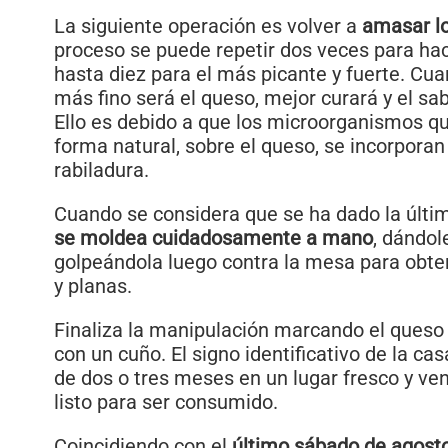
La siguiente operación es volver a
amasar lo
proceso se puede repetir dos veces para hac
hasta diez para el más picante y fuerte. C
más fino será el queso, mejor curará y el sa
Ello es debido a que los microorganismos qu
forma natural, sobre el queso, se incorpora
rabiladura.
Cuando se considera que se ha dado la últi
se moldea cuidadosamente a mano
, dándol
golpeándola luego contra la mesa para obten
y planas.
Finaliza la manipulación marcando el queso 
con un cuño. El signo identificativo de la ca
de dos o tres meses en un lugar fresco y ven
listo para ser consumido.
Coincidiendo con el
último sábado de agosto