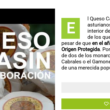
l Queso Ca
E
asturiano
interior d
de los qu
pesar de que
en el a
Origen Protegida
. Po
de dos de los monarc
Cabrales o el Gamone
de una merecida popu