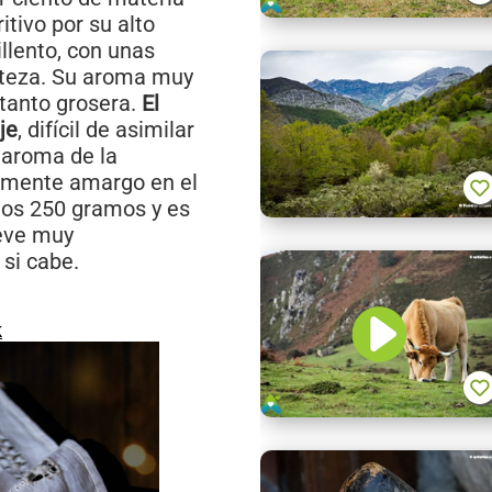
itivo por su alto
illento, con unas
rteza. Su aroma muy
 tanto grosera.
El
je
, difícil de asimilar
 aroma de la
ramente amargo en el
nos 250 gramos y es
ieve muy
 si cabe.
k