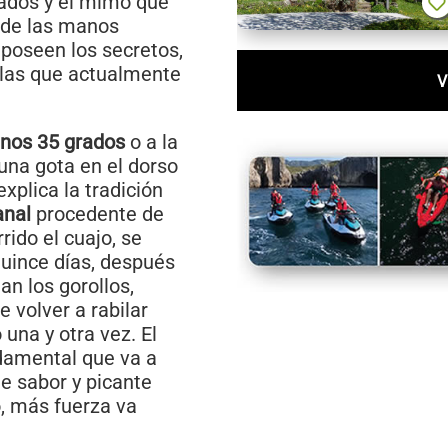
idados y el mimo que
 de las manos
poseen los secretos,
 las que actualmente
V
unos 35 grados
o a la
una gota en el dorso
explica la tradición
anal
procedente de
ido el cuajo, se
quince días, después
n los gorollos,
 volver a rabilar
 una y otra vez. El
ndamental que va a
de sabor y picante
, más fuerza va