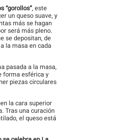
s “gorollos”
, este
er un queso suave, y
uantas más se hagan
bor será más pleno.
e se depositan, de
n a la masa en cada
ma pasada a la masa,
e forma esférica y
er piezas circulares
en la cara superior
sa. Tras una curación
tilado, el queso está
 se celebra en La