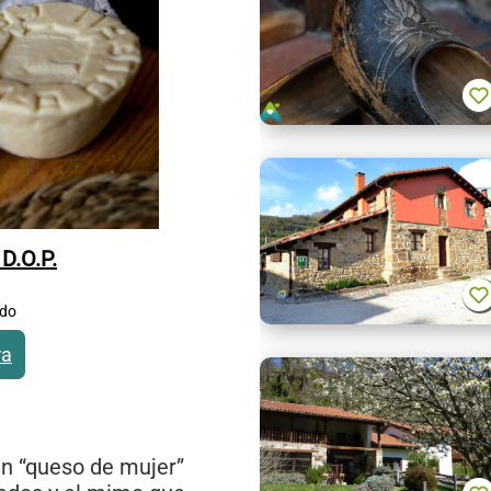
D.O.P.
ido
ra
un “queso de mujer”