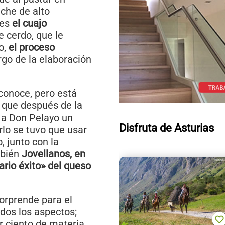
eche de alto
 es
el cuajo
e cerdo, que le
o,
el proceso
rgo de la elaboración
conoce, pero está
 que después de la
 a Don Pelayo un
Disfruta de Asturias
lo se tuvo que usar
, junto con la
mbién
Jovellanos, en
ario éxito» del queso
Sorprende para el
dos los aspectos;
 ciento de materia