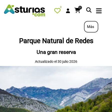
0
0
Más
Parque Natural de Redes
PORTADA
Una gran reserva
QUÉ HACER
Actualizado el 30 julio 2026
ALOJAMIENTOS
RESTAURANTES
TURISMO ACTIVO
TIENDA
AGENDA
OFERTAS