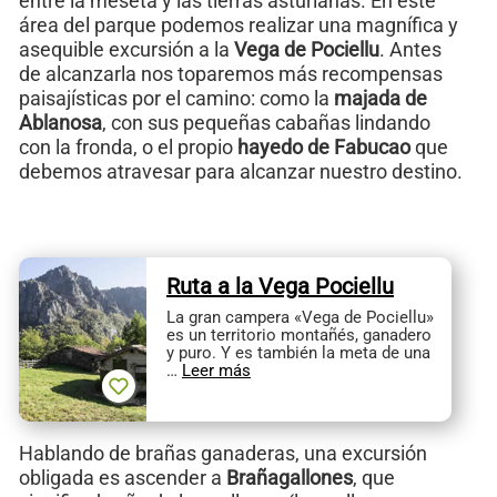
entre la meseta y las tierras asturianas. En este
área del parque podemos realizar una magnífica y
asequible excursión a la
Vega de Pociellu
. Antes
de alcanzarla nos toparemos más recompensas
paisajísticas por el camino: como la
majada de
Ablanosa
, con sus pequeñas cabañas lindando
con la fronda, o el propio
hayedo de Fabucao
que
debemos atravesar para alcanzar nuestro destino.
Ruta a la Vega Pociellu
La gran campera «Vega de Pociellu»
es un territorio montañés, ganadero
y puro. Y es también la meta de una
…
Leer más
Hablando de brañas ganaderas, una excursión
obligada es ascender a
Brañagallones
, que