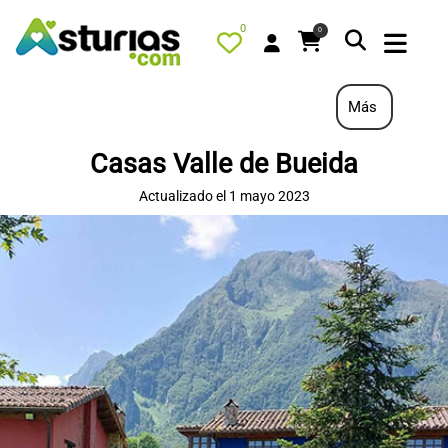
0
0
Más
Casas Valle de Bueida
PORTADA
Actualizado el 1 mayo 2023
QUÉ HACER
ALOJAMIENTOS
RESTAURANTES
TURISMO ACTIVO
TIENDA
AGENDA
OFERTAS