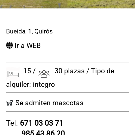
Bueida, 1
,
Quirós
ir a WEB
15 /
30 plazas / Tipo de
alquiler: íntegro
Se admiten mascotas
Tel.
671 03 03 71
985 43 86 20