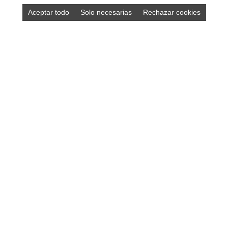
Aceptar todo
Solo necesarias
Rechazar cookies
DISEÑO ASTURIAS
Diseño y desarrollo de páginas web • Tiendas online •
Marketing online • Diseño gráfico: logotipos, papelería,