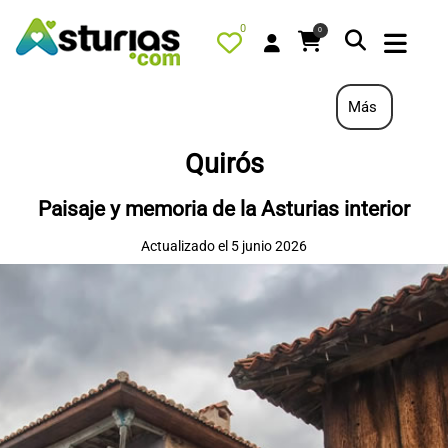
0
0
Más
Quirós
PORTADA
Paisaje y memoria de la Asturias interior
QUÉ HACER
Actualizado el 5 junio 2026
ALOJAMIENTOS
RESTAURANTES
TURISMO ACTIVO
TIENDA
AGENDA
OFERTAS