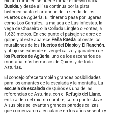
Ricabo también se puede tomar el desvío hacia
Bueida
, y desde allí se continúa por la pista
histórica hasta el arranque de la senda de los
Puertos de Agüeria. El itinerario pasa por lugares
como Los Garrafes, la majada de Las Infiestas, la
vega de Chaseiro o la Collada Lingleo o Fontes, a
1.623 metros. En ese punto el paisaje se abre de
golpe y al este aparece
Peña Rueda
, al oeste los
murallones de los
Huertos del Diablo
y
El Ranchón
,
y abajo se extiende el vergel calizo y ganadero de
los Puertos de Agüeria
, uno de los escenarios de
montaña más hermosos de Quirós y de toda
Asturias.
El concejo ofrece también grandes posibilidades
para los amantes de la escalada y la montaña. La
escuela de escalada
de Quirós es una de las
referencias de Asturias, con el
Refugio del Llano
,
en la aldea del mismo nombre, como punto clave.
A sus pies se levantan grandes paredes calizas
que comenzaron a escalarse en los años sesenta y