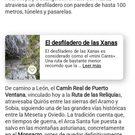
atraviesa un desfiladero con paredes de hasta 100
metros, túneles y pasarelas.
El desfiladero de las Xanas
El desfiladero de las Xanas es
considerado como el «mini Cares».
Una ruta de bastante menor
recorrido que la …
Leer más
De camino a León, el
Camín Real de Puerto
Ventana
, vinculado hoy a la
Ruta de las Reliquia
s,
atravesaba Quirós entre las sierras del Aramo y
Sobia, siguiendo una de las grandes vías históricas
entre la Meseta y Oviedo. La tradición cuenta que,
en tiempos de guerra, el Arca Santa fue puesta a
salvo en las montañas asturianas, concretamente
en el
Monsacro
, antes de quedar definitivamente