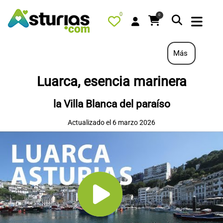
0
0
Más
Luarca, esencia marinera
PORTADA
la Villa Blanca del paraíso
QUÉ HACER
Actualizado el 6 marzo 2026
ALOJAMIENTOS
RESTAURANTES
TURISMO ACTIVO
TIENDA
AGENDA
OFERTAS