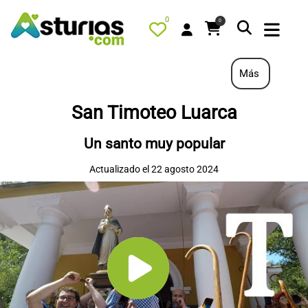
0
0
Más
San Timoteo Luarca
PORTADA
Un santo muy popular
QUÉ HACER
Actualizado el 22 agosto 2024
ALOJAMIENTOS
RESTAURANTES
TURISMO ACTIVO
TIENDA
AGENDA
OFERTAS