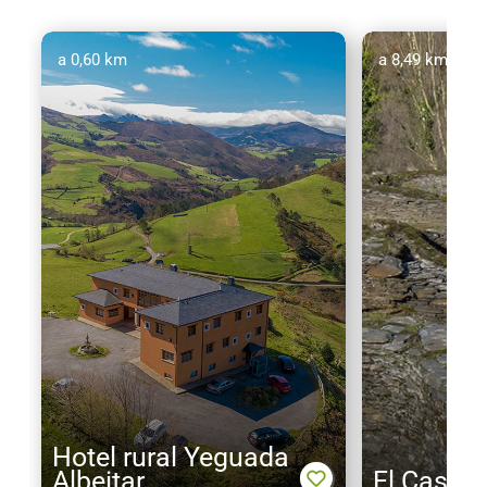
a 0,60 km
a 8,49 km
Hotel rural Yeguada
Albeitar
El Castr