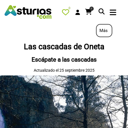
0
0
Más
Las cascadas de Oneta
PORTADA
Escápate a las cascadas
QUÉ HACER
Actualizado el 25 septiembre 2025
ALOJAMIENTOS
RESTAURANTES
TURISMO ACTIVO
TIENDA
AGENDA
OFERTAS