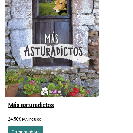
Más asturadictos
24
,
50
€
IVA incluido
Compra ahora