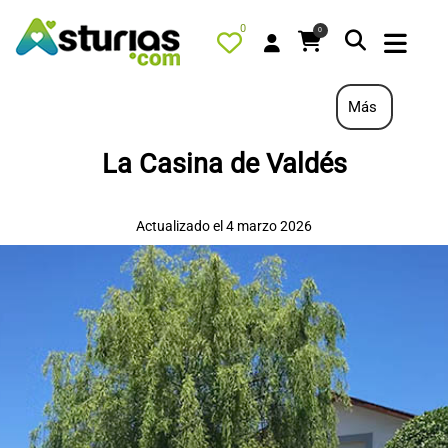
0
0
Más
La Casina de Valdés
PORTADA
QUÉ HACER
Actualizado el 4 marzo 2026
ALOJAMIENTOS
RESTAURANTES
TURISMO ACTIVO
TIENDA
AGENDA
OFERTAS