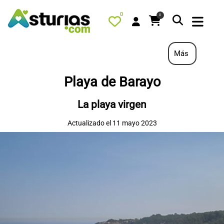
0
0
Más
Playa de Barayo
PORTADA
La playa virgen
QUÉ HACER
Actualizado el 11 mayo 2023
ALOJAMIENTOS
RESTAURANTES
TURISMO ACTIVO
TIENDA
AGENDA
OFERTAS