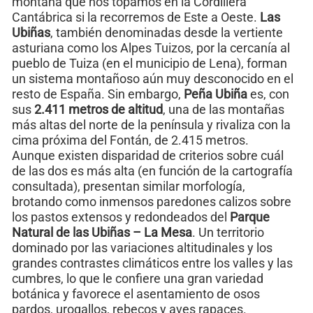
montaña que nos topamos en la Cordillera
Cantábrica si la recorremos de Este a Oeste.
Las
Ubiñas
, también denominadas desde la vertiente
asturiana como los Alpes Tuizos, por la cercanía al
pueblo de Tuiza (en el municipio de Lena), forman
un sistema montañoso aún muy desconocido en el
resto de España. Sin embargo,
Peña Ubiña
es, con
sus
2.411 metros de altitud
, una de las montañas
más altas del norte de la península y rivaliza con la
cima próxima del Fontán, de 2.415 metros.
Aunque existen disparidad de criterios sobre cuál
de las dos es más alta (en función de la cartografía
consultada), presentan similar morfología,
brotando como inmensos paredones calizos sobre
los pastos extensos y redondeados del
Parque
Natural de las Ubiñas – La Mesa
. Un territorio
dominado por las variaciones altitudinales y los
grandes contrastes climáticos entre los valles y las
cumbres, lo que le confiere una gran variedad
botánica y favorece el asentamiento de osos
pardos, urogallos, rebecos y aves rapaces.