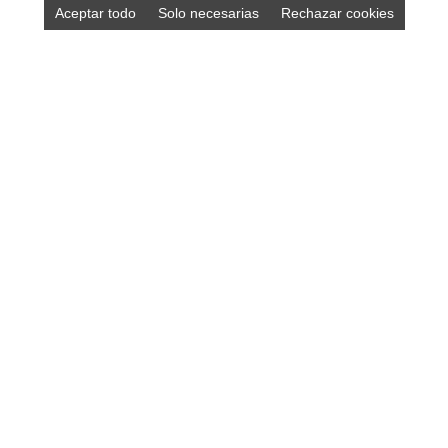
Aceptar todo
Solo necesarias
Rechazar cookies
Compra los mejores productos asturianos en
nuestra tienda