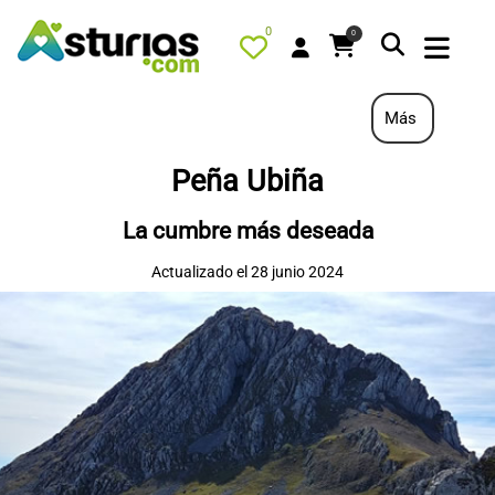
0
0
Más
Peña Ubiña
PORTADA
La cumbre más deseada
QUÉ HACER
Actualizado el 28 junio 2024
ALOJAMIENTOS
RESTAURANTES
TURISMO ACTIVO
TIENDA
AGENDA
OFERTAS