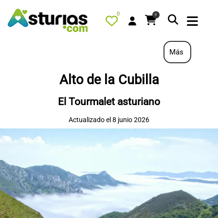
0
0
Más
Alto de la Cubilla
PORTADA
El Tourmalet asturiano
QUÉ HACER
Actualizado el 8 junio 2026
ALOJAMIENTOS
RESTAURANTES
TURISMO ACTIVO
TIENDA
AGENDA
OFERTAS