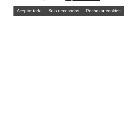
Aceptar todo
Solo necesarias
Rechazar cookies
Compra los mejores productos asturianos en
nuestra tienda