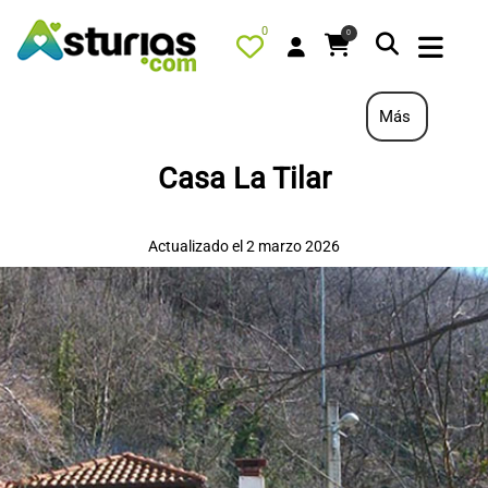
0
0
Más
Casa La Tilar
PORTADA
QUÉ HACER
Actualizado el 2 marzo 2026
ALOJAMIENTOS
RESTAURANTES
TURISMO ACTIVO
TIENDA
AGENDA
OFERTAS