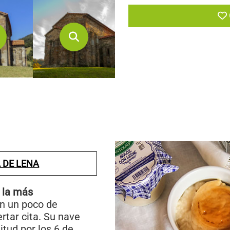
 DE LENA
s
la más
on un poco de
rtar cita. Su nave
tud por los 6 de