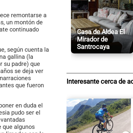
arece remontarse a
as, un montón de
bate continuado
Casa de Aldea El
Mirador de
Santrocaya
e, según cuenta la
a gallina (la
r su padre) que
años se deja ver
 narraciones
Interesante cerca de a
antes que fueron
poner en duda el
esia pudo ser el
evantadas
e que algunos