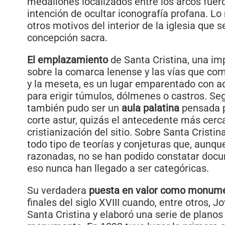
medallones localizados entre los arcos fuer
intención de ocultar iconografía profana. L
otros motivos del interior de la iglesia que 
concepción sacra.
El emplazamiento
de Santa Cristina, una im
sobre la comarca lenense y las vías que co
y la meseta, es un lugar emparentado con aq
para erigir túmulos, dólmenes o castros. Seg
también pudo ser un
aula palatina
pensada p
corte astur, quizás el antecedente más cerc
cristianización del sitio. Sobre Santa Cristin
todo tipo de teorías y conjeturas que, aun
razonadas, no se han podido constatar doc
eso nunca han llegado a ser categóricas.
Su verdadera
puesta en valor como monum
finales del siglo XVIII cuando, entre otros, Jo
Santa Cristina y elaboró una serie de planos 