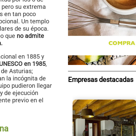
, pero su extrema
es en tan poco
epcional. Un templo
ulares de su época.
do que
no admite
.
cional en 1885 y
a UNESCO en 1985
,
de Asturias;
n la incógnita de
Empresas destacadas
uipo pudieron llegar
y de ejecución
nte previo en el
ena