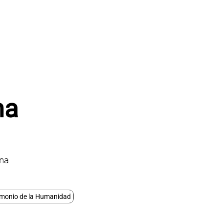
na
ena
monio de la Humanidad