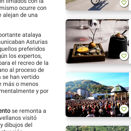
on limados con la
o mismo ocurre con
se alejan de una
portante atalaya
municaban Asturias
uellos preferidos
ún los expertos,
ara el recreo de la
ano al proceso de
a se han vertido
que más o menos
umentalmente y por
ento
se remonta a
vellanos visitó
y dibujos del