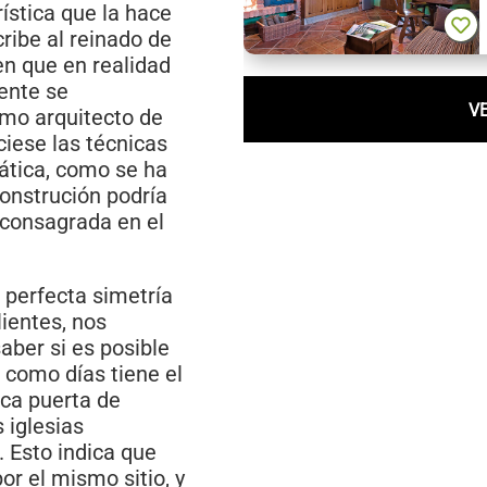
rística que la hace
ribe al reinado de
en que en realidad
mente se
V
smo arquitecto de
iese las técnicas
ática, como se ha
construción podría
 (consagrada en el
 perfecta simetría
lientes, nos
aber si es posible
s como días tiene el
ica puerta de
 iglesias
. Esto indica que
or el mismo sitio, y