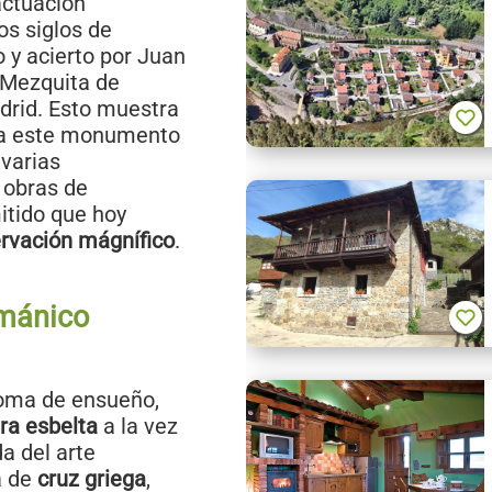
actuación
os siglos de
 y acierto por Juan
 Mezquita de
adrid. Esto muestra
a a este monumento
 varias
 obras de
itido que hoy
rvación mágnífico
.
ománico
loma de ensueño,
ura esbelta
a la vez
da del arte
a de
cruz griega
,