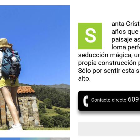
anta Cris
S
años que 
paisaje as
loma perf
seducción mágica, un 
propia construcción 
Sólo por sentir esta 
alto.
609
Contacto directo