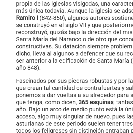
propia de las iglesias visigodas, una caracte
más única todavía. Aunque la iglesia se adsc
Ramiro I
(842-850), algunos autores sostien
se construyó en el siglo VII y que posterior
reconstruyó, quizás bajo la dirección del mi
Santa María del Naranco o de otro que conoc
constructivas. Su datación siempre problem
dicho, lleva al algunos a defender que su re
ser anterior a la edificación de Santa María
año 848).
Fascinados por sus piedras robustas y por la
que crean tal cantidad de contrafuertes y sa
ponemos a dar vueltas a su alrededor para s
que tenga, como dicen,
365 esquinas
, tanta
año. Bajo un arco de medio punto está la ún
acceso, algo muy singular de nuevo, pues las
asturianas de este periodo suelen tener tres
todos los feligreses sin distinción entraban p