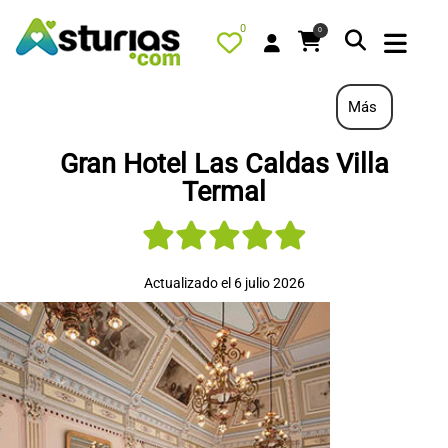
0
0
Más
Gran Hotel Las Caldas Villa
PORTADA
Termal
QUÉ HACER
ALOJAMIENTOS
Actualizado el 6 julio 2026
RESTAURANTES
TURISMO ACTIVO
TIENDA
AGENDA
OFERTAS