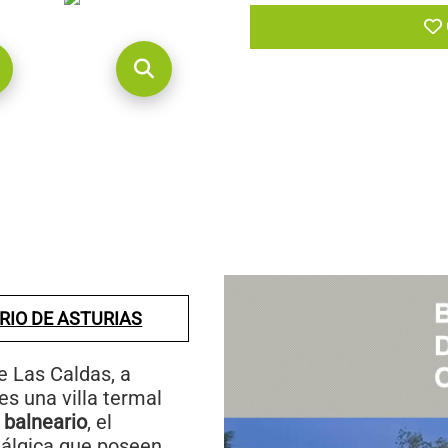
RIO DE ASTURIAS
e Las Caldas, a
 es una villa termal
u
balneario
, el
tálgica que poseen