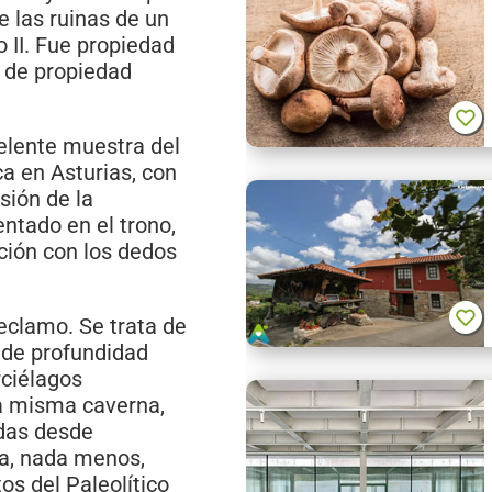
e las ruinas de un
 II. Fue propiedad
s de propiedad
elente muestra del
a en Asturias, con
sión de la
entado en el trono,
ción con los dedos
eclamo. Se trata de
 de profundidad
rciélagos
a misma caverna,
adas desde
ada, nada menos,
s del Paleolítico