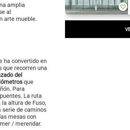
una amplia
se al
n arte mueble.
V
e ha convertido en
s que recorren una
azado del
ilómetros
que
uñón. Para
 puentes. La ruta
 la altura de Fuso,
na serie de caminos
adas mesas con
omer / merendar.