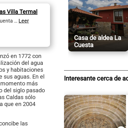
as Villa Termal
cuenta …
Leer
Casa de aldea La
Cuesta
nzó en 1772 con
alización del agua
ños y habitaciones
e sus aguas. En el
Interesante cerca de a
su momento más
io del siglo pasado
as Caldas sólo
ta que en 2004
 concibe las