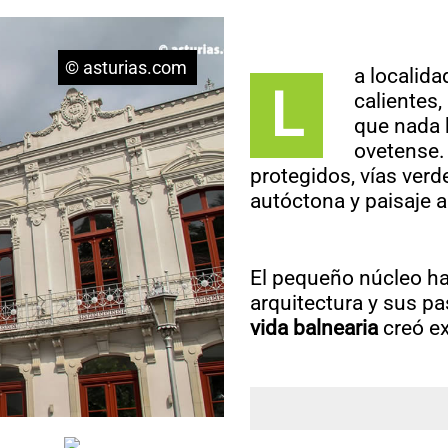
© asturias.com
a localid
L
calientes,
que nada 
ovetense.
protegidos, vías ver
autóctona y paisaje 
El pequeño núcleo ha
arquitectura y sus pa
vida balnearia
creó e