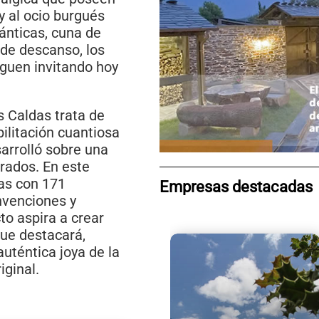
y al ocio burgués
ánticas, cuna de
o de descanso, los
iguen invitando hoy
 Caldas trata de
ilitación cuantiosa
sarrolló sobre una
drados. En este
las con 171
Empresas destacadas
onvenciones y
cto aspira a crear
que destacará,
auténtica joya de la
iginal.