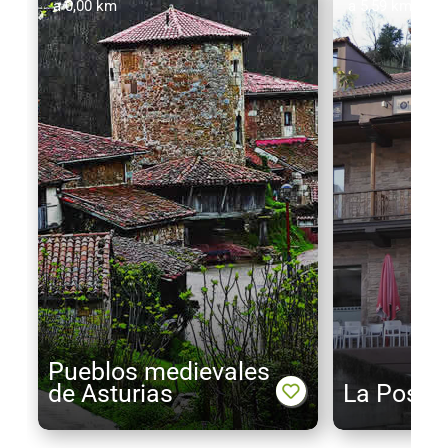
a 0,00 km
a 5,59 km
Pueblos medievales
de Asturias
La Posad