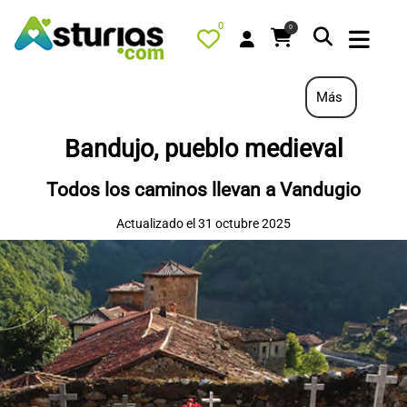
0
0
Más
Bandujo, pueblo medieval
PORTADA
Todos los caminos llevan a Vandugio
QUÉ HACER
Actualizado el 31 octubre 2025
ALOJAMIENTOS
RESTAURANTES
TURISMO ACTIVO
TIENDA
AGENDA
OFERTAS