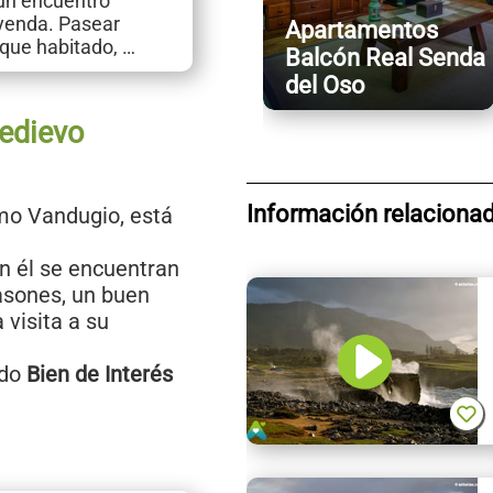
un encuentro
eyenda. Pasear
Apartamentos
nque habitado, …
Balcón Real Senda
del Oso
medievo
Información relaciona
mo Vandugio, está
en él se encuentran
asones, un buen
a visita a su
ado
Bien de Interés