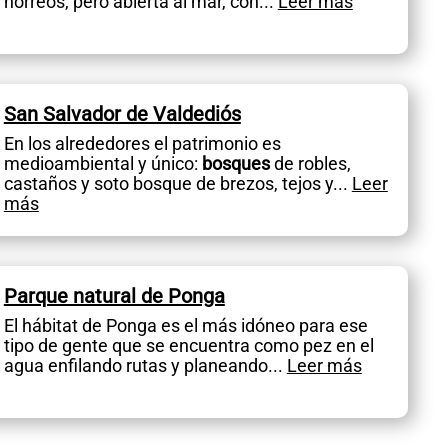
hórreos, pero abierta al mar, con
...
Leer más
San Salvador de Valdediós
En los alrededores el patrimonio es
medioambiental y único:
bosques
de robles,
castaños y soto bosque de brezos, tejos y
...
Leer
más
Parque natural de Ponga
El hábitat de Ponga es el más idóneo para ese
tipo de gente que se encuentra como pez en el
agua enfilando rutas y planeando
...
Leer más