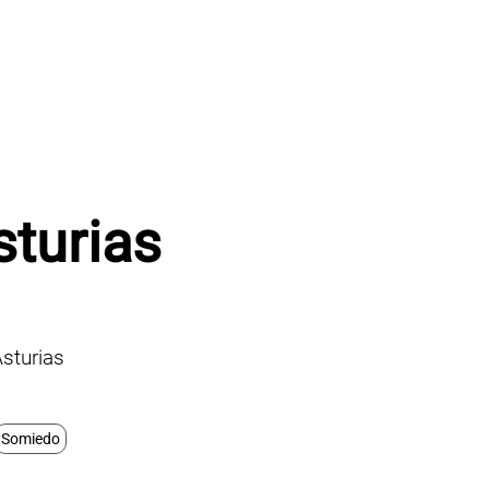
turias
sturias
Somiedo