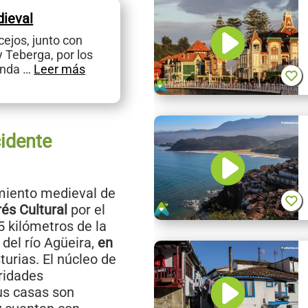
dieval
cejos, junto con
y Teberga, por los
enda …
Leer más
cidente
miento medieval de
rés Cultural
por el
5 kilómetros de la
 del río Agüeira,
en
turias. El núcleo de
ridades
sus casas son