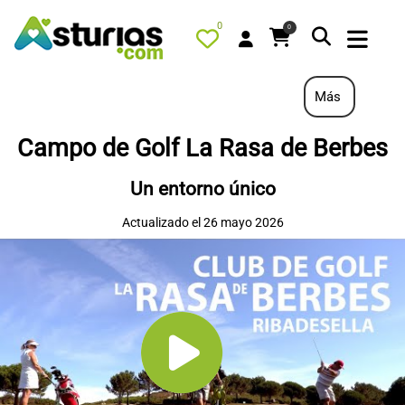
0
0
Más
Campo de Golf La Rasa de Berbes
PORTADA
Un entorno único
QUÉ HACER
Actualizado el 26 mayo 2026
ALOJAMIENTOS
RESTAURANTES
TURISMO ACTIVO
TIENDA
AGENDA
OFERTAS