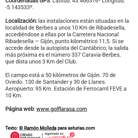
Coordenadas GPS
: Latitud: 43.466376º Longitud:
-5.143533º.
Localización:
las instalaciones están situadas en la
localidad de Berbes a unos 10 Km de Ribadesella,
accediéndose a ellas por la Carretera Nacional
Ribadesella — Gijón, punto kilométrico 11,5. Si se
accede desde la autopista del Cantábrico, la salida
más próxima es el número 337 Caravia-Berbes,
que dista unos 3 Km del Club.
El campo está a 50 kilómetros de Gijón. 70 de
Oviedo. 130 de Santander y 30 de Llanes.
Aeropuerto: 95 Km. Estación de Ferrocarril FEVE a
10 Km.
Página web
:
www.golflarasa.com
Texto:
© Ramón Molleda
para asturias.com