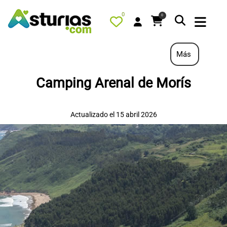
0
0
Más
Camping Arenal de Morís
PORTADA
QUÉ HACER
Actualizado el 15 abril 2026
ALOJAMIENTOS
RESTAURANTES
TURISMO ACTIVO
TIENDA
AGENDA
OFERTAS