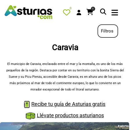
0
0
Filtros
Caravia
PORTADA
QUÉ HACER
El municipio de Caravia, enclavado entre el mar y la montaña, es uno de los más
pequeños de la región. Destaca por contar en su territorio con la bonita Sierra del
ALOJAMIENTOS
Sueve y su Picu Pienzu, accesible desde Caravia, es en altura uno de los picos
RESTAURANTES
más próximos al mar de todo el continente europeo, lo que lo convierte en un
mirador excepcional de todo el litoral asturiano.
TURISMO ACTIVO
TIENDA
Recibe tu guía de Asturias gratis
AGENDA
Llévate productos asturianos
OFERTAS