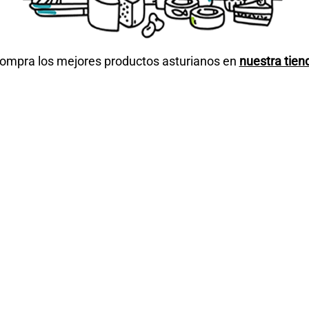
ompra los mejores productos asturianos en
nuestra tien