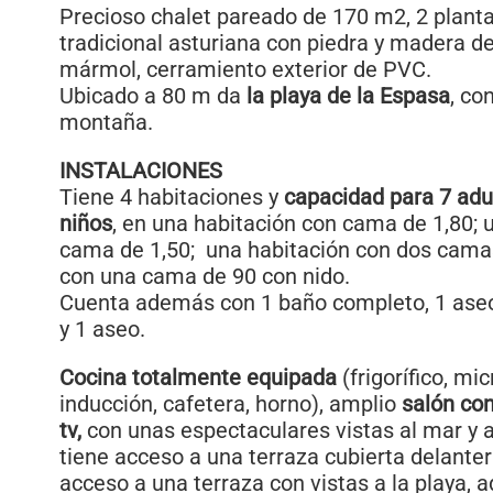
Precioso chalet pareado de 170 m2, 2 planta
tradicional asturiana con piedra y madera d
mármol, cerramiento exterior de PVC.
Ubicado a 80 m da
la playa de la Espasa
, co
montaña.
INSTALACIONES
Tiene 4 habitaciones y
capacidad para 7 adul
niños
, en una habitación con cama de 1,80; 
cama de 1,50; una habitación con dos camas
con una cama de 90 con nido.
Cuenta además con 1 baño completo, 1 aseo
y 1 aseo.
Cocina totalmente equipada
(frigorífico, mi
inducción, cafetera, horno), amplio
salón co
tv,
con unas espectaculares vistas al mar y a
tiene acceso a una terraza cubierta delantera
acceso a una terraza con vistas a la playa