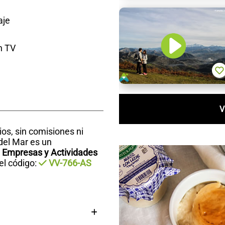
je
n TV
V
rios, sin comisiones ni
del Mar es un
e Empresas y Actividades
el código:
VV-766-AS