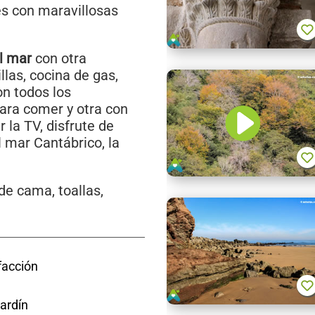
s con maravillosas
l mar
con otra
llas, cocina de gas,
on todos los
para comer y otra con
r la TV, disfrute de
 mar Cantábrico, la
de cama, toallas,
facción
ardín