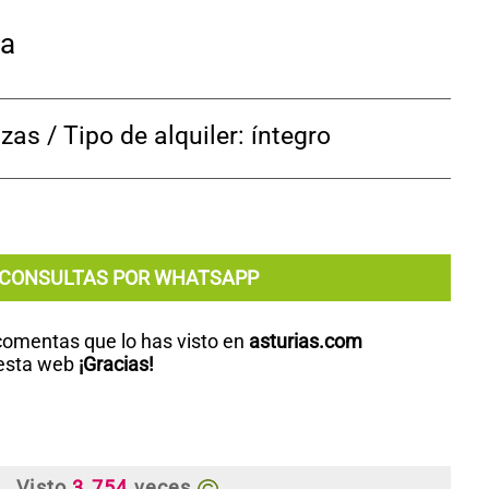
ia
as / Tipo de alquiler: íntegro
CONSULTAS POR WHATSAPP
 comentas que lo has visto en
asturias.com
 esta web
¡Gracias!
Visto
3.754
veces