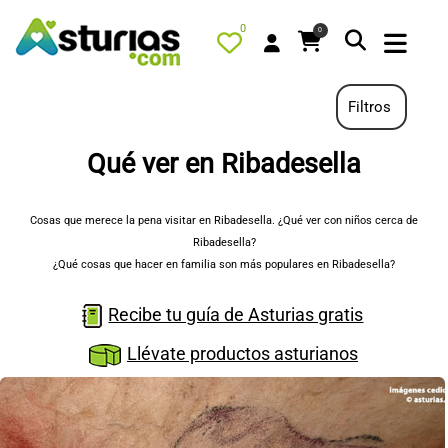
0
0
Filtros
Qué ver en Ribadesella
PORTADA
QUÉ HACER
Cosas que merece la pena visitar en Ribadesella. ¿Qué ver con niños cerca de
Ribadesella?
ALOJAMIENTOS
¿Qué cosas que hacer en familia son más populares en Ribadesella?
RESTAURANTES
Recibe tu guía de Asturias gratis
TURISMO ACTIVO
Llévate productos asturianos
TIENDA
AGENDA
OFERTAS