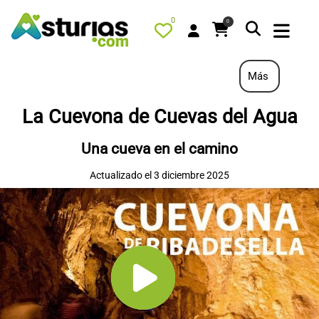
0
0
Más
La Cuevona de Cuevas del Agua
PORTADA
Una cueva en el camino
QUÉ HACER
Actualizado el 3 diciembre 2025
ALOJAMIENTOS
RESTAURANTES
TURISMO ACTIVO
TIENDA
AGENDA
OFERTAS