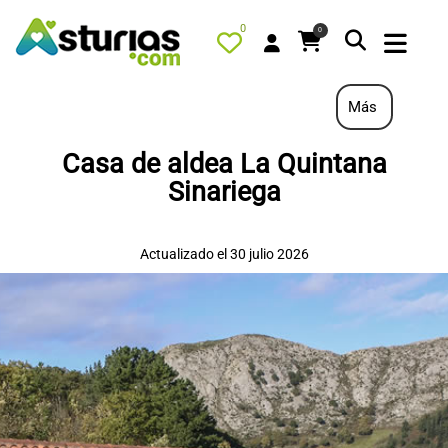
0
0
Más
Casa de aldea La Quintana
PORTADA
Sinariega
QUÉ HACER
ALOJAMIENTOS
Actualizado el 30 julio 2026
RESTAURANTES
TURISMO ACTIVO
TIENDA
AGENDA
OFERTAS