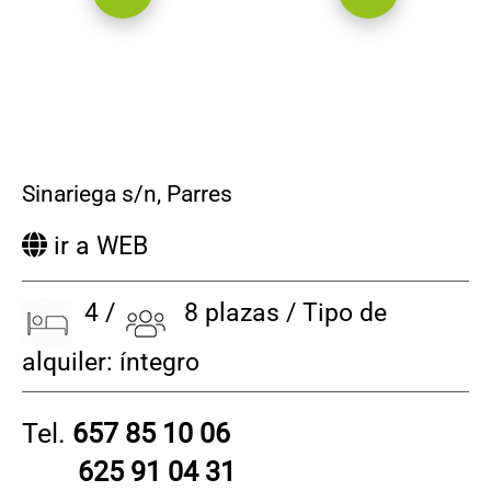
Sinariega s/n
,
Parres
ir a WEB
4 /
8 plazas / Tipo de
alquiler: íntegro
Tel.
657 85 10 06
625 91 04 31