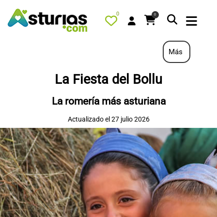
0
0
Más
La Fiesta del Bollu
PORTADA
La romería más asturiana
QUÉ HACER
Actualizado el 27 julio 2026
ALOJAMIENTOS
RESTAURANTES
TURISMO ACTIVO
TIENDA
AGENDA
OFERTAS