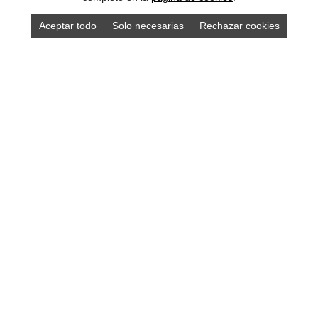
Aceptar todo
Solo necesarias
Rechazar cookies
Compra los mejores productos asturianos en
nuestra tienda