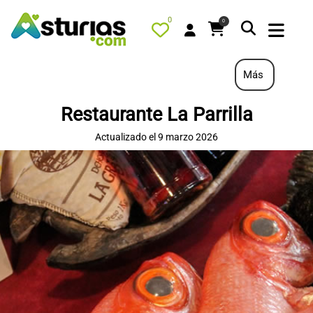
0
0
Más
Restaurante La Parrilla
PORTADA
Actualizado el 9 marzo 2026
QUÉ HACER
ALOJAMIENTOS
RESTAURANTES
TURISMO ACTIVO
TIENDA
AGENDA
OFERTAS