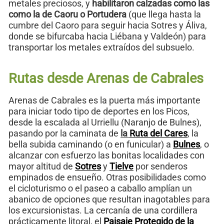
metales preciosos, y
habilitaron calzadas como las
como la de Caoru o Portudera
(que llega hasta la
cumbre del Caoro para seguir hacia Sotres y Áliva,
donde se bifurcaba hacia Liébana y Valdeón) para
transportar los metales extraídos del subsuelo.
Rutas desde Arenas de Cabrales
Arenas de Cabrales es la puerta más importante
para iniciar todo tipo de deportes en los Picos,
desde la escalada al Urriellu (Naranjo de Bulnes),
pasando por la caminata de
la
Ruta del Cares
, la
bella subida caminando (o en funicular) a
Bulnes
, o
alcanzar con esfuerzo las bonitas localidades con
mayor altitud de
Sotres
y
Tielve
por senderos
empinados de ensueño. Otras posibilidades como
el cicloturismo o el paseo a caballo amplían un
abanico de opciones que resultan inagotables para
los excursionistas. La cercanía de una cordillera
prácticamente litoral, el
Paisaje Protegido de la