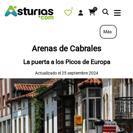
0
0
Más
Arenas de Cabrales
PORTADA
La puerta a los Picos de Europa
QUÉ HACER
Actualizado el 25 septiembre 2024
ALOJAMIENTOS
RESTAURANTES
TURISMO ACTIVO
TIENDA
AGENDA
OFERTAS