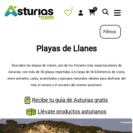
0
0
Filtros
Playas de Llanes
PORTADA
QUÉ HACER
Descubre las playas de Llanes, uno de los litorales más espectaculares de
Asturias, con más de 30 playas repartidas a lo largo de 56 kilómetros de costa,
ALOJAMIENTOS
entre arenales, calas, acantilados y paisajes naturales ideales para disfrutar del
RESTAURANTES
mar, el verano y el encanto del oriente asturiano.
TURISMO ACTIVO
Recibe tu guía de Asturias gratis
TIENDA
Llévate productos asturianos
AGENDA
OFERTAS