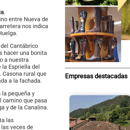
ia
.
mino entre Nueva de
arretera nos indica
 Huelga.
 del Cantábrico
 hacer una bonita
o a nuestra
la Espriella del
l. Casona rural que
Empresas destacadas
ada a la fachada.
 la pequeña y
el camino que pasa
a y de la Canalina.
a las
 las veces de