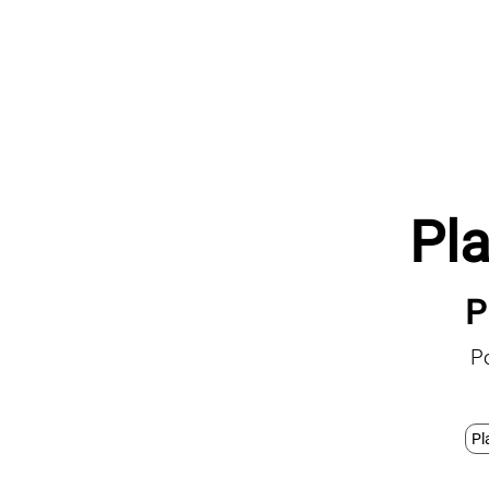
Pla
P
P
Pl