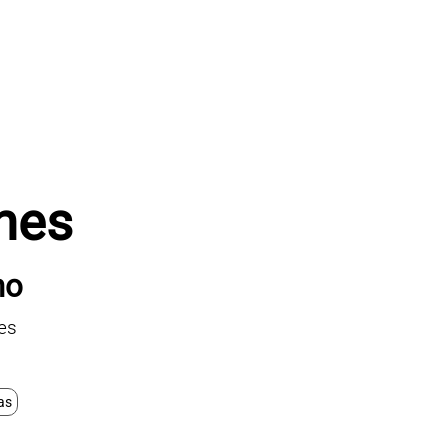
anes
no
nes
as