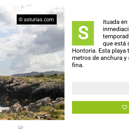
© asturias.com
ituada en
S
inmediaci
temporada
que está s
Hontoria. Esta playa
metros de anchura y
fina.