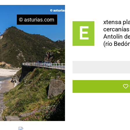
© asturias.com
xtensa pl
E
cercanías
Antolín d
(río Bedón