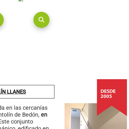
ÍN LLANES
a en las cercanías
ntolín de Bedón,
en
Este conjunto
ánico, edificado en