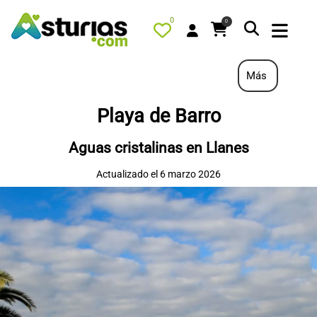
0
0
Más
Playa de Barro
PORTADA
Aguas cristalinas en Llanes
QUÉ HACER
Actualizado el 6 marzo 2026
ALOJAMIENTOS
RESTAURANTES
TURISMO ACTIVO
TIENDA
AGENDA
OFERTAS