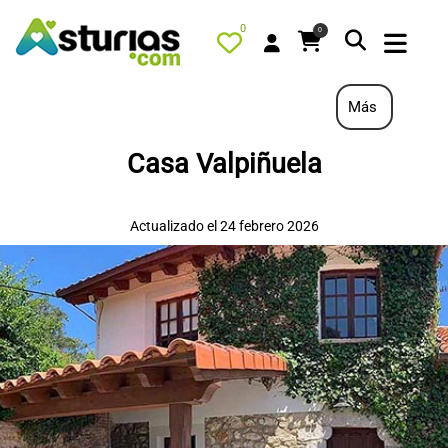
0
0
Más
Casa Valpiñuela
PORTADA
QUÉ HACER
Actualizado el 24 febrero 2026
ALOJAMIENTOS
RESTAURANTES
TURISMO ACTIVO
TIENDA
AGENDA
OFERTAS