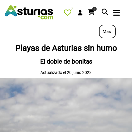
0
0
Más
Playas de Asturias sin humo
PORTADA
El doble de bonitas
QUÉ HACER
Actualizado el 20 junio 2023
ALOJAMIENTOS
RESTAURANTES
TURISMO ACTIVO
TIENDA
AGENDA
OFERTAS