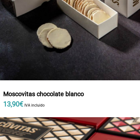
Moscovitas chocolate blanco
13
,
90
€
IVA incluido