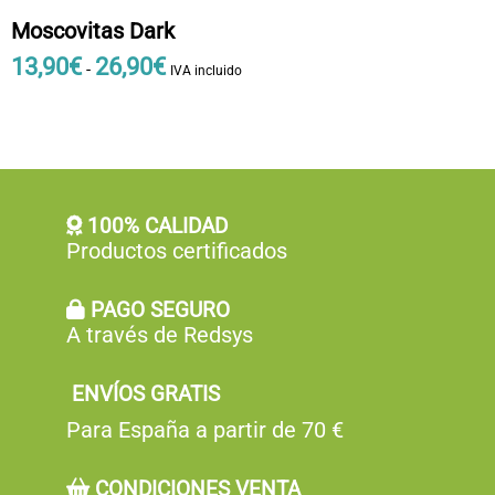
Moscovitas Dark
13
,
90
€
26
,
90
€
Rango
-
IVA incluido
de
Este
precios:
producto
desde
tiene
13
,
múltiples
9
variantes.
0
Las
100% CALIDAD
€
opciones
Productos certificados
hasta
se
26
,
pueden
PAGO SEGURO
9
elegir
A través de Redsys
0
en
€
la
ENVÍOS GRATIS
página
de
Para España a partir de 70 €
producto
CONDICIONES VENTA