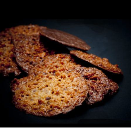
LOTES REGALO
FABES
QUESOS ASTURIANOS
CONSERVAS, PATÉS Y PLATOS
COCINADOS
SIDRA
VINOS
CERVEZAS ARTESANAS
REPOSTERÍA Y DULCES
ARROZ CON LECHE
LICORES / DESTILADOS
LIBROS
DECORACIÓN
AGENDA