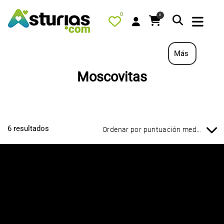
0
0
Más
Moscovitas
PORTADA
QUÉ HACER
ALOJAMIENTOS
6 resultados
RESTAURANTES
TURISMO ACTIVO
TIENDA
PORTADA / DESTACADO
TODOS LOS PRODUCTOS