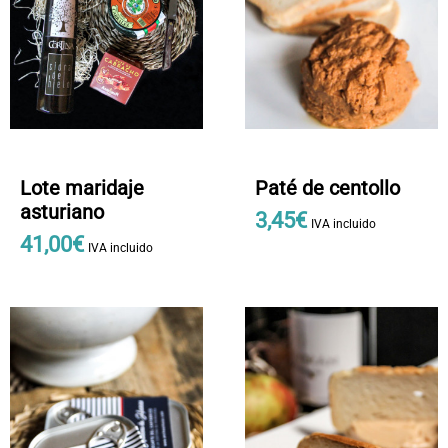
Lote maridaje
Paté de centollo
asturiano
3
,
45
€
IVA incluido
41
,
00
€
IVA incluido