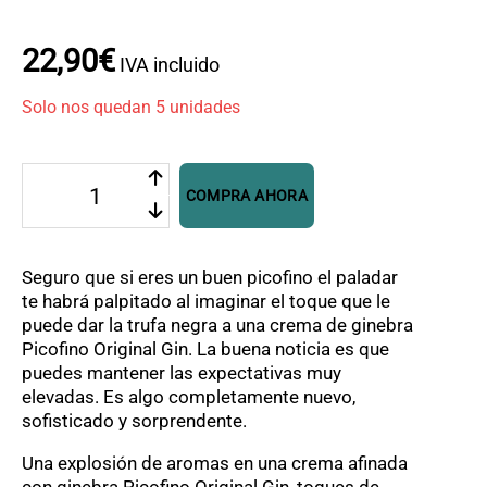
OFERTAS
CONTACTO
22
,
90
€
IVA incluido
Solo nos quedan 5 unidades
Picofino
COMPRA AHORA
Crema
de
Ginebra
con
Seguro que si eres un buen picofino el paladar
Trufa
te habrá palpitado al imaginar el toque que le
Negra
puede dar la trufa negra a una crema de ginebra
cantidad
Picofino Original Gin. La buena noticia es que
puedes mantener las expectativas muy
elevadas. Es algo completamente nuevo,
sofisticado y sorprendente.
Una explosión de aromas en una crema afinada