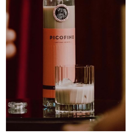
LOTES REGALO
FABES
QUESOS ASTURIANOS
CONSERVAS, PATÉS Y PLATOS
COCINADOS
SIDRA
VINOS
CERVEZAS ARTESANAS
REPOSTERÍA Y DULCES
ARROZ CON LECHE
LICORES / DESTILADOS
LIBROS
DECORACIÓN
AGENDA