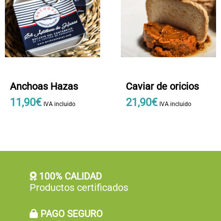
Anchoas Hazas
Caviar de oricios
11
,
90
€
21
,
90
€
IVA incluido
IVA incluido
100% CALIDAD
Productos certificados
PAGO SEGURO