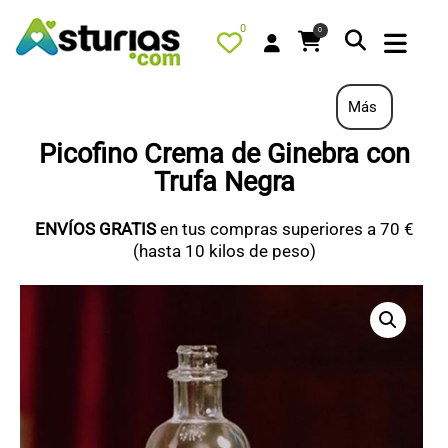
0
0
Más
Picofino Crema de Ginebra con
Trufa Negra
PORTADA
QUÉ HACER
ENVÍOS GRATIS
en tus compras superiores a 70 €
(hasta 10 kilos de peso)
ALOJAMIENTOS
RESTAURANTES
TURISMO ACTIVO
TIENDA
PORTADA / DESTACADO
TODOS LOS PRODUCTOS