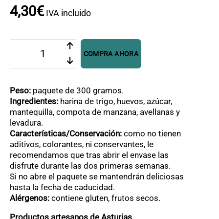
4
,
30
€
IVA incluido
Galletas
COMPRA AHORA
de
la
Abuela.
Manzana
Peso:
paquete de 300 gramos.
y
Ingredientes:
harina de trigo, huevos, azúcar,
Avellana
mantequilla, compota de manzana, avellanas y
cantidad
levadura.
Características/Conservación:
como no tienen
aditivos, colorantes, ni conservantes, le
recomendamos que tras abrir el envase las
disfrute durante las dos primeras semanas.
Si no abre el paquete se mantendrán deliciosas
hasta la fecha de caducidad.
Alérgenos:
contiene gluten, frutos secos.
Productos artesanos de Asturias.