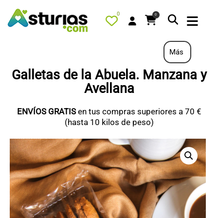
0
0
Más
Galletas de la Abuela. Manzana y
Avellana
PORTADA
QUÉ HACER
ENVÍOS GRATIS
en tus compras superiores a 70 €
(hasta 10 kilos de peso)
ALOJAMIENTOS
RESTAURANTES
TURISMO ACTIVO
TIENDA
PORTADA / DESTACADO
TODOS LOS PRODUCTOS