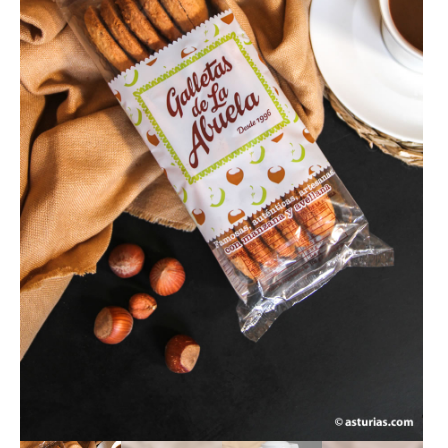
LOTES REGALO
FABES
QUESOS ASTURIANOS
CONSERVAS, PATÉS Y PLATOS
COCINADOS
SIDRA
VINOS
CERVEZAS ARTESANAS
REPOSTERÍA Y DULCES
ARROZ CON LECHE
LICORES / DESTILADOS
LIBROS
DECORACIÓN
AGENDA