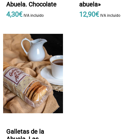
Abuela. Chocolate
abuela»
4
,
30
€
12
,
90
€
IVA incluido
IVA incluido
Galletas de la