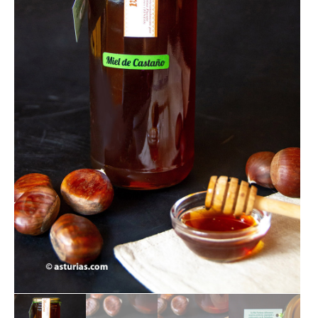
LOTES REGALO
FABES
QUESOS ASTURIANOS
CONSERVAS, PATÉS Y PLATOS
COCINADOS
SIDRA
VINOS
CERVEZAS ARTESANAS
REPOSTERÍA Y DULCES
ARROZ CON LECHE
LICORES / DESTILADOS
LIBROS
DECORACIÓN
AGENDA