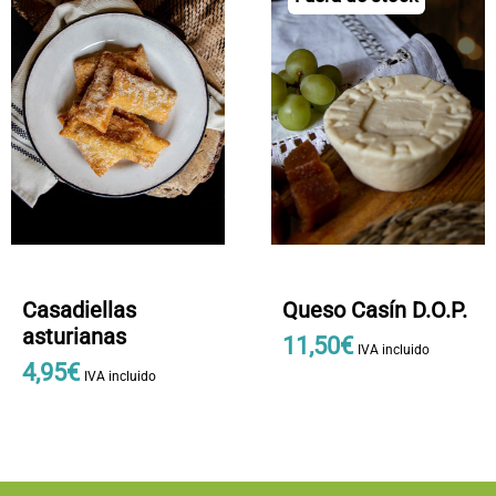
Queso Casín D.O.P.
Casadiellas
asturianas
11
,
50
€
IVA incluido
4
,
95
€
IVA incluido