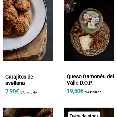
Queso Gamonéu del
Carajitos de
Valle D.O.P.
avellana
19
,
50
€
7
,
90
€
IVA incluido
IVA incluido
Fuera de stock