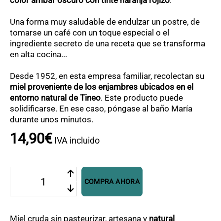
color ámbar oscuro con tinte naranja rojizo
.
Una forma muy saludable de endulzar un postre, de
tomarse un café con un toque especial o el
ingrediente secreto de una receta que se transforma
en alta cocina...
Desde 1952, en esta empresa familiar, recolectan su
miel proveniente de los enjambres ubicados en el
entorno natural de Tineo
. Este producto puede
solidificarse. En ese caso, póngase al baño María
durante unos minutos.
14
,
90
€
IVA incluido
Miel
COMPRA AHORA
de
Pertierra
cantidad
Miel cruda sin pasteurizar, artesana y
natural