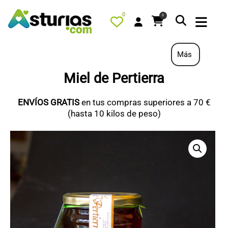
0
0
Más
Miel de Pertierra
PORTADA
ENVÍOS GRATIS
en tus compras superiores a 70 €
QUÉ HACER
(hasta 10 kilos de peso)
ALOJAMIENTOS
RESTAURANTES
TURISMO ACTIVO
TIENDA
PORTADA / DESTACADO
TODOS LOS PRODUCTOS